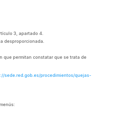
tículo 3, apartado 4.
rga desproporcionada.
ón que permitan constatar que se trata de
s://sede.red.gob.es/procedimientos/quejas-
s menús: