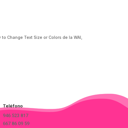
w to Change Text Size or Colors de la WAI,
Teléfono
946 523 817
667 86 09 59