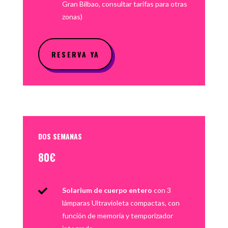
Gran Bilbao, consultar tarifas para otras
zonas)
RESERVA YA
DOS SEMANAS
80€
Solarium de cuerpo entero
con 3

lámparas Ultravioleta compactas, con
función de memoria y temporizador